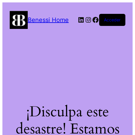
LinkedIn
Instagram
Facebook
Benessi Home
Acceder
¡Disculpa este
desastre! Estamos