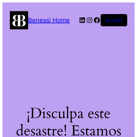
LinkedIn
Instagram
Facebook
Benessi Home
Acceder
¡Disculpa este
desastre! Estamos