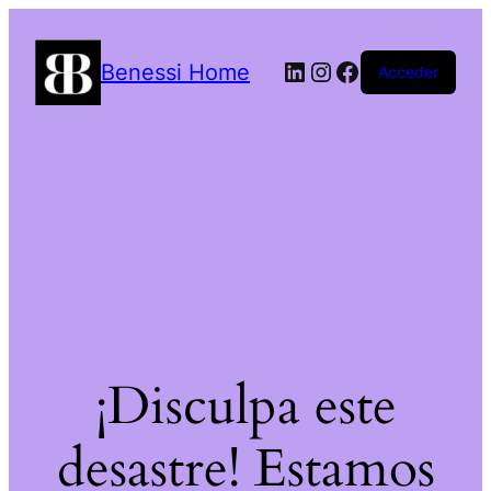
LinkedIn
Instagram
Facebook
Benessi Home
Acceder
¡Disculpa este
desastre! Estamos